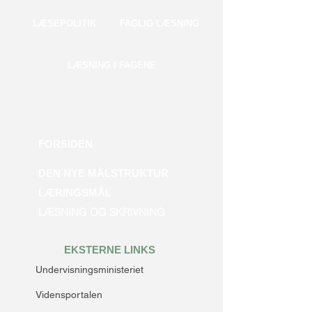
LÆSEPOLITIK
FAGLIG LÆSNING
LÆSNING I FAGENE
FORSIDEN
DEN NYE MÅLSTRUKTUR
LÆRINGSMÅL
LÆSNING OG SKRIVNING​​​​​​​​​​​​​​​​​​​​​​​​​​​​​​​​​​​​​​​​​​​​​​​​​​​​​​​​​​​​
EKSTERNE LINKS
Undervisningsministeriet
Vidensportalen