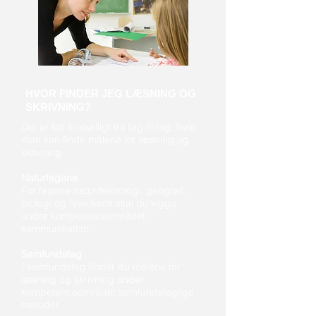
HVOR FINDER JEG LÆSNING OG
SKRIVNING?
Det er lidt forskelligt fra fag til fag, hvor
man kan finde målene for læsning og
skrivning.
Naturfagene
For fagene natur/teknologi, geografi,
biologi og fysik/kemi skal du kigge
under kompetenceområdet
kommunikation.
Samfundsfag
I samfundsfag finder du målene for
læsning og skrivning under
kompetenceområdet samfundsfaglige
metoder.