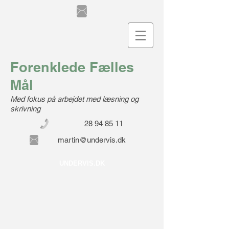
Forenklede Fælles
Mål
Med fokus på arbejdet med læsn
ing og
skrivning
28 94 85 11
martin@undervis.dk
UNDERVIS.DK