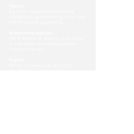
Historie
Kig under kompetenceområderne
kildearbejde og historiebrug for at finde
mål for læsning og skrivning.
Kristendomskundskab
Her er målene for læsning og skrivning
at finde under kompetenceområdet
livsfiolosofi og etik.
Engelsk
Målene for læsning og skrivning i
engelsk kan du finde under
kompetenceområderne kultur og
samfund (tekst og medier) og under
skriftlig kommunikation (læsning og
skrivning).
Tysk og fransk
For tyskfaget kan du finde målene for
læsning og skrivning under
kompetenceområdet skriftlig
kommunikation (læsning). Det samme