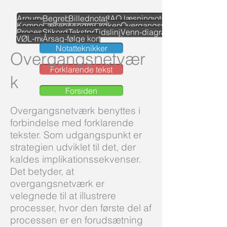
Argumentation
Begrebskort
Billednotat
FARAO læsning
Kolonnenotat
Kompositionsdiagram
Læsehuskeliste
Mindmap
Ordkendskabskort
Overgangsnetværk
Procesnotat
Stikord m.v.
Tekstproblemløsning
Tidslinje
Venn-diagram
VØL-modellen
Årsag-følge kort
Notatteknikker
Overgangsnetvær
Forklarende tekst
k
Forsiden
Overgangsnetværk benyttes i
forbindelse med forklarende
tekster. Som udgangspunkt er
strategien udviklet til det, der
kaldes implikationssekvenser.
Det betyder, at
overgangsnetværk er
velegnede til at illustrere
processer, hvor den første del af
processen er en forudsætning