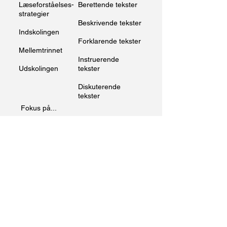
Læseforståelses-
Berettende tekster
strategier
Beskrivende tekster
Indskolingen
Forklarende tekster
Mellemtrinnet
Instruerende
Udskolingen
tekster
Diskuterende
tekster
Fokus på...
Ordkendskabskort
Argumentation
Overgangsnetværk
Begrebskort
Procesnotat
Billednotat
Stikord m.v.
FARAO-læsning
Tekstproblem-
Kolonnenotat
løsning
Kompositions-
Tidslinje
diagram