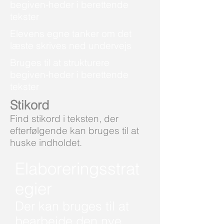
begiven-heder i berettende
tekster
Elevens egne tanker om det
læste skrives ned undervejs
Bruges til at strukturere
begiven-heder i berettende
tekster
Stikord
Find stikord i teksten, der
efterfølgende kan bruges til at
huske indholdet.
Elaboreringsstrat
egier
Der kan bruges til at
bearbejde den nye