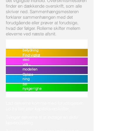
det vigtigste indhold. Overskriftsmesteren
finder en dækkende overskrift, som alle
skriver ned. Sammenhængsmesteren
forklarer sammenhængen med det
forudgående eller prøver at forudsige,
hvad der følger. Rollerne skifter mellem
eleverne ved næste afsnit.
Titlens
betydning
Find vigtigt
sted
VØL-
modellen
Oplæs
ning
Stil
nysgerrighe
d
Lad eleverne komme med forudsigelser
ud fra titel eller kapiteloverskrifter
Tvinger eleverne til at indtage en aktiv
læseindstilling