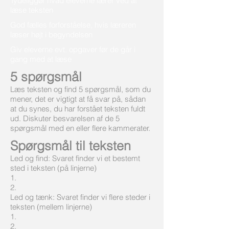
Tydeliggør hvad eleverne lærer ved at
læse teksten
God fælles forforståelse, hvis læreren
læser højt i begyndelsen
Giv eleverne evt. opgaver før de går i
gang med at læse
5 spørgsmål
Læs teksten og find 5 spørgsmål, som du
mener, det er vigtigt at få svar på, sådan
at du synes, du har forstået teksten fuldt
ud. Diskuter besvarelsen af de 5
spørgsmål med en eller flere kammerater.
Spørgsmål til teksten
Led og find: Svaret finder vi et bestemt
sted i teksten (på linjerne)
1.
2.
Led og tænk: Svaret finder vi flere steder i
teksten (mellem linjerne)
1.
2.