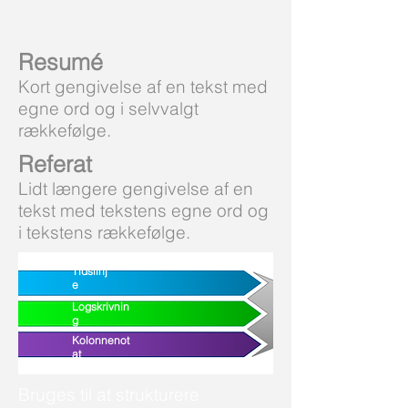
Resumé
Kort gengivelse af en tekst med
egne ord og i selvvalgt
rækkefølge.
Referat
Lidt længere gengivelse af en
tekst med tekstens egne ord og
i tekstens rækkefølge.
Tidslinj
e
Logskrivnin
g
Kolonnenot
at
Bruges til at strukturere