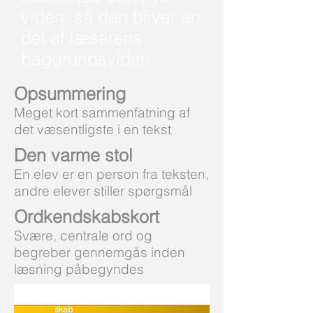
viden, så den bliver en
del af læserens
baggrundsviden
Opsummering
Meget kort sammenfatning af
det væsentligste i en tekst
Den varme stol
En elev er en person fra teksten,
andre elever stiller spørgsmål
Ordkendskabskort
Svære, centrale ord og
begreber gennemgås inden
læsning påbegyndes
Emnekend
skab