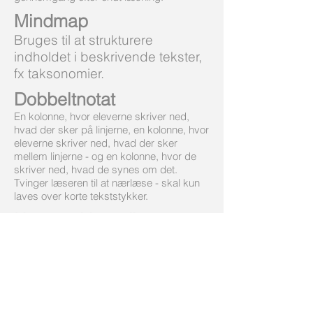
Mindmap
Bruges til at strukturere
indholdet i beskrivende tekster,
fx taksonomier.
Dobbeltnotat
En kolonne, hvor eleverne skriver ned,
hvad der sker på linjerne, en kolonne, hvor
eleverne skriver ned, hvad der sker
mellem linjerne - og en kolonne, hvor de
skriver ned, hvad de synes om det.
Tvinger læseren til at nærlæse - skal kun
laves over korte tekststykker.
Kompositionsdiagram
Bruges til at strukturere
indholdet i beskrivende tekster,
fx taksonomier.
Årsag-
følge kort