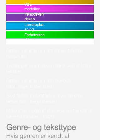
VØL-
modellen
Periodeken
dskab
Læreroplæ
sning
Forfatterken
dskab
Fælles samtale om det emne, teksten
behandler
Tydeliggør hvad eleven lærer ved at læse
teksten
Fælles samtale om den periode,
handlingen finder sted i
God fælles forforståelse, hvis læreren
læser højt i begyndelsen
Måske har nogle af eleverne læst andet af
samme forfatter - fortæl
Genre- og teksttype
Hvis genren er kendt af