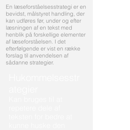
En læseforståelsesstrategi er en
bevidst, målstyret handling, der
kan udføres før, under og efter
læsningen af en tekst med
henblik på forskellige elementer
af læseforståelsen. I det
efterfølgende er vist en række
forslag til anvendelsen af
sådanne strategier.
Hukommelsesstr
ategier
Kan bruges til at
repetere dele af
teksten for bedre at
kunne huske den