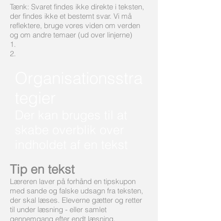
Tænk: Svaret findes ikke direkte i teksten,
der findes ikke et bestemt svar. Vi må
reflektere, bruge vores viden om verden
og om andre temaer (ud over linjerne)
1.
2.
Organisationsstra
tegier
Der kan bruges til at
skabe overblik over
indholdet af en tekst
Tip en tekst
Læreren laver på forhånd en tipskupon
med sande og falske udsagn fra teksten,
der skal læses. Eleverne gætter og retter
til under læsning - eller samlet
gennemgang efter endt læsning.