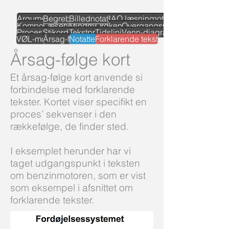
Argumentation
Begrebskort
Billednotat
FARAO læsning
Kolonnenotat
Kompositionsdiagram
Læsehuskeliste
Mindmap
Ordkendskabskort
Overgangsnetværk
Procesnotat
Stikord m.v.
Tekstproblemløsning
Tidslinje
Venn-diagram
VØL-modellen
Årsag-følge kort
Notatteknikker
Forklarende tekst
Forsiden
Årsag-følge kort
Et årsag-følge kort anvende si
forbindelse med forklarende
tekster. Kortet viser specifikt en
proces’ sekvenser i den
rækkefølge, de finder sted.
I eksemplet herunder har vi
taget udgangspunkt i teksten
om benzinmotoren, som er vist
som eksempel i afsnittet om
forklarende tekster.