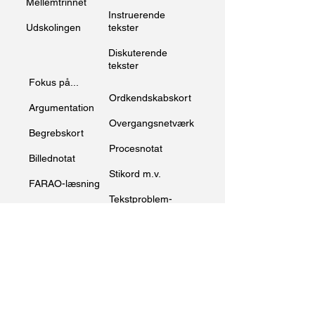
Mellemtrinnet
Instruerende
Udskolingen
tekster
Diskuterende
tekster
Fokus på...
Ordkendskabskort
Argumentation
Overgangsnetværk
Begrebskort
Procesnotat
Billednotat
Stikord m.v.
FARAO-læsning
Tekstproblem-
Kolonnenotat
løsning
Kompositions-
Tidslinje
diagram
Venn-diagram
Læsehuskeliste
VØL-model
Mindmap
Årsag-følge kort