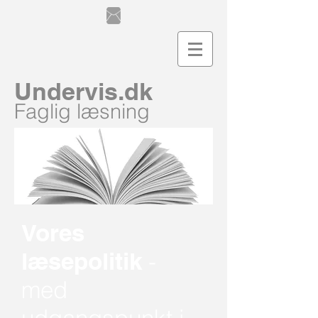
Undervis.dk
Faglig læsning
Vores
læsepolitik
-
med