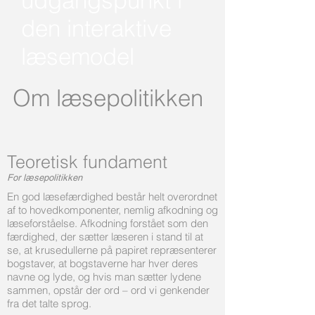
udgangspunkt i
den interaktive
læsemodel
Om læsepolitikken
Teoretisk fundament
For læsepolitikken
En god læsefærdighed består helt overordnet
af to hovedkomponenter, nemlig afkodning og
læseforståelse. Afkodning forstået som den
færdighed, der sætter læseren i stand til at
se, at krusedullerne på papiret repræsenterer
bogstaver, at bogstaverne har hver deres
navne og lyde, og hvis man sætter lydene
sammen, opstår der ord – ord vi genkender
fra det talte sprog.