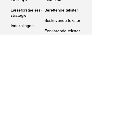
Læseforståelses-
Berettende tekster
strategier
Beskrivende tekster
Indskolingen
Forklarende tekster
Mellemtrinnet
Instruerende
Udskolingen
tekster
Diskuterende
tekster
Fokus på...
Ordkendskabskort
Argumentation
Overgangsnetværk
Begrebskort
Procesnotat
Billednotat
Stikord m.v.
FARAO-læsning
Tekstproblem-
Kolonnenotat
løsning