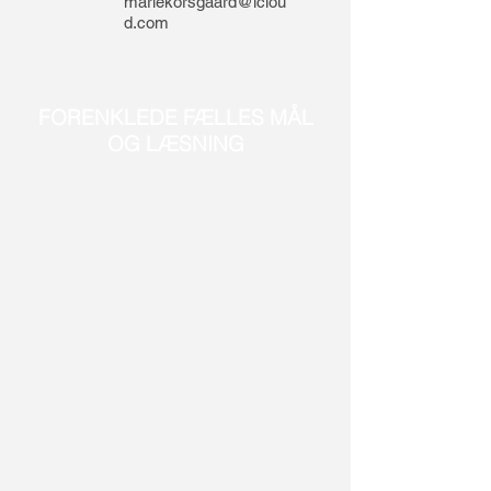
mariekorsgaard@iclou
d.com
FORENKLEDE FÆLLES MÅL
OG LÆSNING