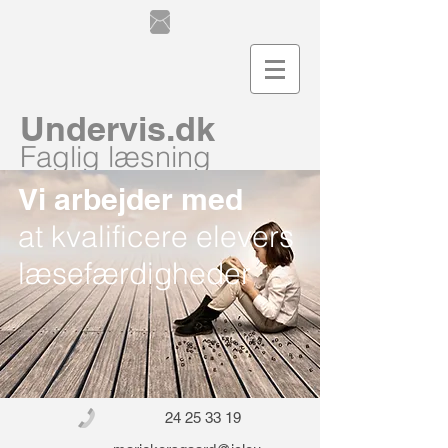
Undervis.dk
Faglig læsning
Vi arbejder med
at kvalificere elevers
læsefærdigheder
24 25 33 19