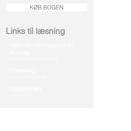
KØB BOGEN
Links til læsning
Nationalt videnscenter for
læsning
www.videnomlaesning.dk
Frilæsning
www.frilaesning.dk
Ordblindhed
www.hto.dk
Martin Holm
Skolen på la Cours Vej