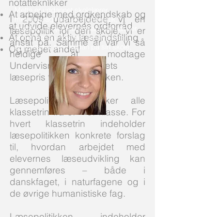
notatteknikker
Mette er uddannet skolelærer
At arbejde med ordkendskab og
I 2009 udarbejdede vi en
med linjefag i dansk, matematik,
at udvide elevernes ordforråd
engelsk og hjemkundskab. Derudover
læsepolitik for den skole, vi er
At opnå en aktiv læseindstilling
er hun også uddannet læsevejleder -
ansat på. Samme år var vi så
og fungerer som sådan på sin skole.
Og meget andet!
heldige at modtage
Undervisningsministeriets
læsepris for læsepolitikken.
Læsepolitikken dækker alle
klassetrin fra 0. – 9. klasse. For
hvert klassetrin indeholder
læsepolitikken konkrete forslag
til, hvordan arbejdet med
elevernes læseudvikling kan
gennemføres – både i
danskfaget, i naturfagene og i
de øvrige humanistiske fag.
Læsepolitikken indeholder