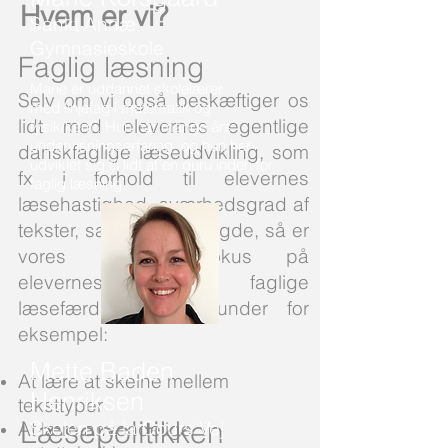
Hvem er vi?
Sankt Annæ
Gymnasieskole
Faglig læsning
Marie er uddannet skolelærer
Selv om vi også beskæftiger os
med linjefag i matematik og
lidt med elevernes egentlige
fysik/kemi. Hun har mange års
undervisningserfaring, og hun har
danskfaglige læseudvikling, som
udviklet sig til lidt af en guru inden for
fx i forhold til elevernes
faglig læsning.
læsehastighed, sværhedsgrad af
tekster, samt læsemængde, så er
vores primære fokus på
elevernes faglige
læsefærdigheder, herunder for
eksempel:
Mette Baden
At lære at skelne mellem
Henriksen
teksttyper
Læsepolitikken
Skolen på la Cours Vej
At lære anvendelige