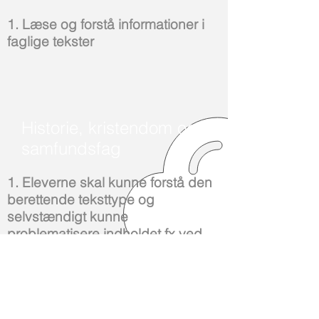
1. Læse og forstå informationer i
faglige tekster
Historie, kristendom og
samfundsfag
1. Eleverne skal kunne forstå den
berettende teksttype og
selvstændigt kunne
problematisere indholdet fx ved
hjælp af tekstproblemløsning
2. Eleverne skal kunne forholde
sig kildekritisk til informerende