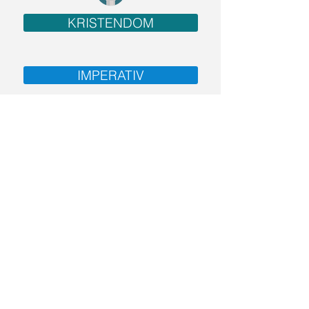
KRISTENDOM
IMPERATIV
PRÆPOSITIONER
LÆSEPOLITIK
TEKSTTYPER
NOTATTEKNIKKER
NOTATTEKNIKKER
LÆSNING I FAGENE
FORENKLEDE FÆLLES MÅL
Læsesyn
Fokus på...
Læseforståelses-
Berettende tekster
strategier