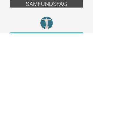
SAMFUNDSFAG
KRISTENDOM
ORDKENDSKAB
METABEVIDSTHED
LÆSEPOLITIK
TEKSTTYPER
NOTATTEKNIKKER
NOTATTEKNIKKER