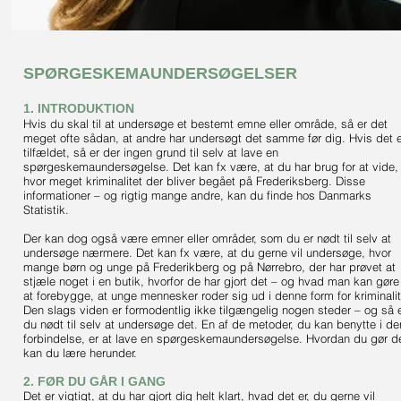
SPØRGESKEMAUNDERSØGELSER
1. INTRODUKTION
Hvis du skal til at undersøge et bestemt emne eller område, så er det
meget ofte sådan, at andre har undersøgt det samme før dig. Hvis det e
tilfældet, så er der ingen grund til selv at lave en
spørgeskemaundersøgelse. Det kan fx være, at du har brug for at vide,
hvor meget kriminalitet der bliver begået på Frederiksberg. Disse
informationer – og rigtig mange andre, kan du finde hos Danmarks
Statistik.
Der kan dog også være emner eller områder, som du er nødt til selv at
undersøge nærmere. Det kan fx være, at du gerne vil undersøge, hvor
mange børn og unge på Frederikberg og på Nørrebro, der har prøvet at
stjæle noget i en butik, hvorfor de har gjort det – og hvad man kan gøre 
at forebygge, at unge mennesker roder sig ud i denne form for kriminalit
Den slags viden er formodentlig ikke tilgængelig nogen steder – og så 
du nødt til selv at undersøge det. En af de metoder, du kan benytte i de
forbindelse, er at lave en spørgeskemaundersøgelse. Hvordan du gør de
kan du lære herunder.
2. FØR DU GÅR I GANG
Det er vigtigt, at du har gjort dig helt klart, hvad det er, du gerne vil