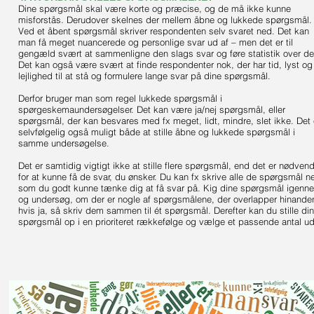
Dine spørgsmål skal være korte og præcise, og de må ikke kunne
misforstås. Derudover skelnes der mellem åbne og lukkede spørgsmål.
Ved et åbent spørgsmål skriver respondenten selv svaret ned. Det kan
man få meget nuancerede og personlige svar ud af – men det er til
gengæld svært at sammenligne den slags svar og føre statistik over d
Det kan også være svært at finde respondenter nok, der har tid, lyst og
lejlighed til at stå og formulere lange svar på dine spørgsmål.
Derfor bruger man som regel lukkede spørgsmål i
spørgeskemaundersøgelser. Det kan være ja/nej spørgsmål, eller
spørgsmål, der kan besvares med fx meget, lidt, mindre, slet ikke. Det 
selvfølgelig også muligt både at stille åbne og lukkede spørgsmål i
samme undersøgelse.
Det er samtidig vigtigt ikke at stille flere spørgsmål, end det er nødvend
for at kunne få de svar, du ønsker. Du kan fx skrive alle de spørgsmål n
som du godt kunne tænke dig at få svar på. Kig dine spørgsmål igenn
og undersøg, om der er nogle af spørgsmålene, der overlapper hinande
hvis ja, så skriv dem sammen til ét spørgsmål. Derefter kan du stille di
spørgsmål op i en prioriteret rækkefølge og vælge et passende antal ud