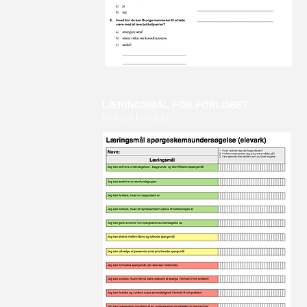
LÆRINGSMÅL FOR FORLØBET
(Klik på billedet)