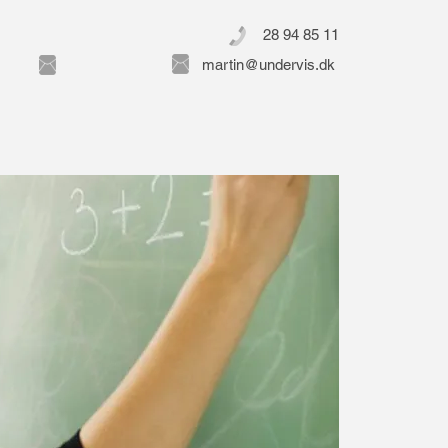
28 94 85 11
martin@undervis.dk