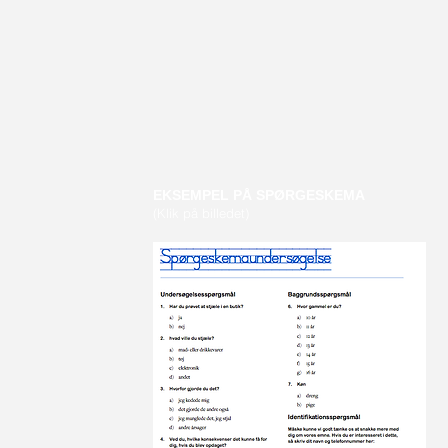
EKSEMPEL PÅ SPØRGESKEMA
(Klik på billedet)