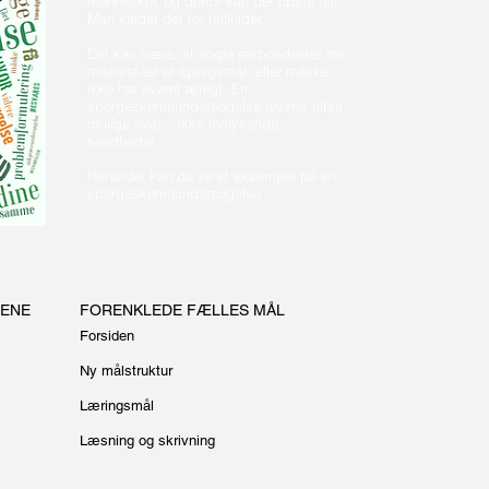
mennesker, og derfor kan der opstå fejl.
Man kalder det for fejlkilder.
Det kan være, at nogle respondenter har
misforstået et spørgsmål, eller måske
ikke har svaret ærligt. En
spørgeskemaundersøgelse leverer altså
mulige svar – ikke indlysende
sandheder.
Herunder kan du se et eksempel på en
spørgeskemaundersøgelse.
GENE
FORENKLEDE FÆLLES MÅL
Forsiden
Ny målstruktur
Læringsmål
Læsning og skrivning