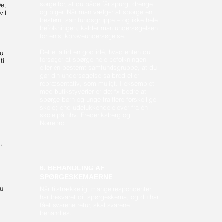
sørge for, at du både får spurgt drenge
Det
og piger. Når man vælger at spørge en
vil
bestemt samfundsgruppe – og ikke hele
befolkningen, kalder man undersøgelsen
for en stikprøveundersøgelse.
Det er altid en god idé, hvad enten du
du
forsøger at spørge hele befolkningen
til
eller en bestemt samfundsgruppe, at du
gør din undersøgelse så bred eller
repræsentativ, som muligt. I eksemplet
med butikstyverier er det fx bedre at
spørge børn og unge fra flere forskellige
skoler, end udelukkende elever fra én
skole på hhv. Frederiksberg og
Nørrebro.
,
6. BEHANDLING AF
SPØRGESKEMAERNE
du
Når tilstrækkeligt mange respondenter
har besvaret dit spørgeskema, og du har
fået svarene retur, skal svarene
behandles.