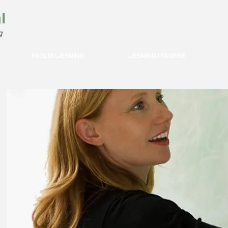
l
g
FAGLIG LÆSNING
LÆSNING I FAGENE