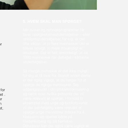
5. HVEM SKAL MAN SPØRGE?
Når aviser og nyhedsprogrammer får
lavet spørgeskemaundersøgelser – eller
opinionsundersøgelser, for sig, er det
ofte sådan, at jo flere mennesker, der er
r
blevet spurgt, jo mere troværdigt er
resultatet. Det er helt almindeligt, at ca.
1000 mennesker har deltaget i sådanne
undersøgelser.
Så mange mennsker er det ikke muligt
for dig at få svar fra. Blandt andet derfor
er det rigtig vigtigt, at du sørger for at
spørge de rigtige mennesker. Tag
udgangspunkt i din problemformulering
for
og tænk over, hvilke personer det vil
et .
være relevant at spørge. I forhold til
er
eksemplet med unge og butikstyverier,
n
vil det selvfølgelig være relevant at
t,
spørge unge mennesker måske fra 4.
klassetrin og opefter både på
Frederiksberg og på Nørrebro.
Derudover kan det også være vigtigt at