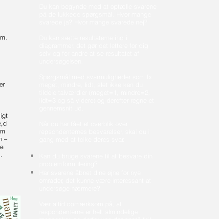
Du kan begynde med at optælle svarene
på de lukkede spørgsmål. Hvor mange
svarede ja? Hvor mange svarede nej?
em.
Du kan sætte resultaterne ind i
diagrammer, det gør det lettere for dig
selv og for andre at se resultatet af
undersøgelsen.
Spørgsmål med svarmuligheder som fx
er
meget, mindre, lidt, slet ikke kan du
tildele talværdier (meget=1, mindre=2,
lidt=3 og så videre) og derefter regne et
gennemsnit ud.
igt
e,d
Når du har fået et overblik over
em
repsondenternes besvarelser, skal du i
n –
gang med at tolke deres svar.
ne
.
Kan du bruge svarene til at besvare din
problemformulering?
Har svarene åbnet dine øjne for nye
områder, det kunne være interessant at
undersøge nærmere?
Vær altid opmærksom på, at
respondenterne er helt almindelige