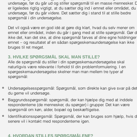
undersøge, før du går ud og stiller spørgsmål til en masse mennesker. 
er ligeledes rigtig vigtigt, at du sætter dig ind i emnet eller området, du 
undersøge, før du går videre. Det sætter dig i stand til at stille bedre
spørgsmål i din undersøgelse.
Det vil også være en god idé at gøre dig klart, hvad du selv mener om
emnet eller området, inden du går i gang med at stille spørgsmål. Gør 
ikke det, kan det ske, at dine spørgsmål farves af dine egne holdninger 
emnet – og resultatet af en sådan spørgeskemaundersøgelse kan ikke
bruges til ret meget.
3. HVILKE SPØRGSMÅL SKAL MAN STILLE?
Alle de spørgsmål du stiller i din spørgeskemaundersøgelse skal
naturligvis være relevante i forhold til din problemformulering. I en
spørgeskemaundersøgelse skelner man man mellem tre typer af
spørgsmål:
Undersøgelsesspørgsmål: Spørgsmål, som direkte kan give svar på det
du gerne vil undersøge.
Baggrundsspørgsmål: spørgsmål, der kan hjælpe dig med at inddele
respondenterne (de mennesker, du spørger) i grupper. Det kan være
spørgsmål om køn, alder, bopæl og beskæftigelse.
Identifikationsspørgsmål: Spørgsmål, der kan bruges som hjælp, hvis 
senere vil i kontakt med respondenterne igen.
4. HVORDAN STILLES SPØRGSMÅLENE?